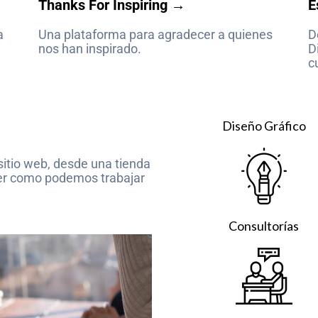
Thanks For Inspiring →
E
a
Una plataforma para agradecer a quienes
D
nos han inspirado.
D
c
Diseño Gráfico
itio web, desde una tienda
a ver como podemos trabajar
Consultorías