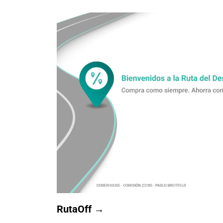
RutaOff →