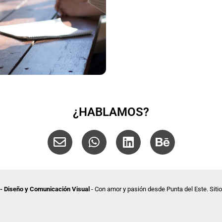
¿HABLAMOS?
E
W
L
B
n
h
i
e
v
a
n
h
e
t
k
a
l
s
e
n
 - Diseño y Comunicación Visual
- Con amor y pasión desde Punta del Este. Sitio
o
a
d
c
p
p
i
e