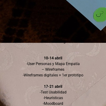
17-18 marzo
-Taller Design Sprint
3-7 abril
-User Research
-Benchmarking
10-14 abril
-User Personas y Mapa Empatía
– Wireframes
-Wireframes digitales + 1er prototipo
17-21 abril
-Test Usabilidad
-Heurísticas
-Moodboard