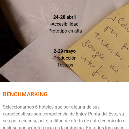
24-28 abril
-Accesibilidad
-Prototipo en alta
2-29 mayo
-Producción
-Testeos
BENCHMARKING
Seleccionamos 6 hoteles que por alguna de sus
caracteristicas son competencia de Enjoy Punta del Este, ya
sea por cercanía, por similitud de oferta de entretenimiento o
incluso por ser referencia en la industria. En todos los casos